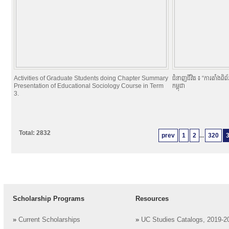
Activities of Graduate Students doing Chapter Summary
ជំនាញជីវិត ៖ “ការតាំងពិ
Presentation of Educational Sociology Course in Term
កម្ពុជា
3.
Total: 2832
prev
1
2
...
320
Scholarship Programs
Resources
»
Current Scholarships
»
UC Studies Catalogs, 2019-2