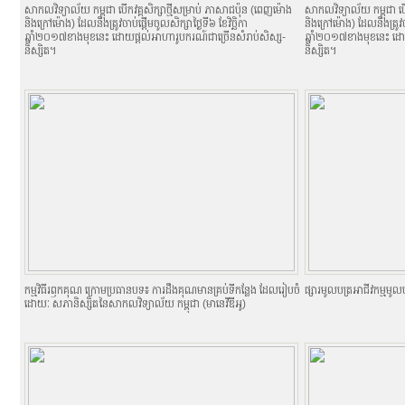
សាកលវិទ្យាល័យ កម្ពុជា បើកវគ្គសិក្សាថ្មីសម្រាប់ ភាសាជប៉ុន (ពេញម៉ោង
សាកលវិទ្យាល័យ កម្ពុជា បើ
និងក្រៅម៉ោង) ដែលនឹងត្រូវចាប់ផ្តើមចូលសិក្សាថ្ងៃទី៦ ខែវិច្ឆិកា
និងក្រៅម៉ោង) ដែលនឹងត្រូវចា
ឆ្នាំ២០១៧ខាងមុខនេះ ដោយផ្តល់អាហារូបករណ៍ជាច្រើនសំរាប់សិស្ស-
ឆ្នាំ២០១៧ខាងមុខនេះ ដោ
និស្សិត។
និស្សិត។
កម្មវិធីរឭកគុណ ក្រោមប្រធានបទ៖ ការដឹងគុណមានគ្រប់ទីកន្លែង ដែលរៀបចំ
ផ្សារមូលបត្រ​​​​​​​​​​អាជីវកម្
ដោយៈ សភានិស្សិតនៃសាកលវិទ្យាល័យ កម្ពុជា (មានេវីឌីអូ)