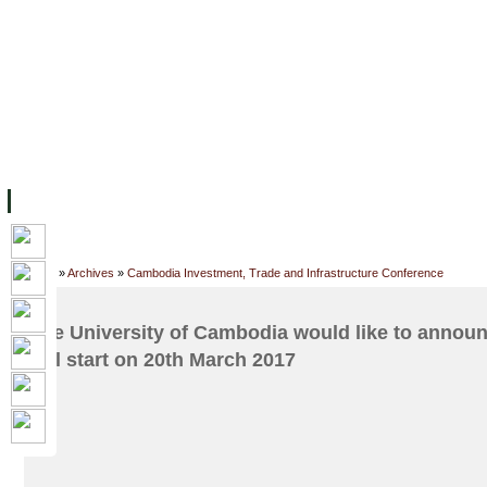
FACILITIES
ACADEMIC STAFF
ARCHIVES
HELPING UC
ABOUT UC
COLLEGES
ACADEMICS
RESOURCES
STU
Home
»
Archives
»
Cambodia Investment, Trade and Infrastructure Conference
The University of Cambodia would like to announ
will start on 20th March 2017