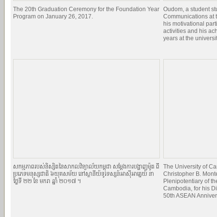
The 20th Graduation Ceremony for the Foundation Year
Oudom, a student st
Program on January 26, 2017.
Communications at t
his motivational par
activities and his a
years at the universit
សកម្មភាពរបស់និស្សិតនៃសាកលវិទ្យាល័យកម្ពុជា សម្ដែងការបង្ហាញម៉ូត ពី
The University of 
ប្រភេទមនុស្សជាតិ ៦យុគសម័យ នៅស្ថានីយ៍ទូរទស្សន៍អាស៊ីអាគ្នេយ៍ នា
Christopher B. Mont
ថ្ងៃទី ២២ ខែ មករា ឆ្នាំ ២០១៧ ។
Plenipotentiary of th
Cambodia, for his Di
50th ASEAN Anniver