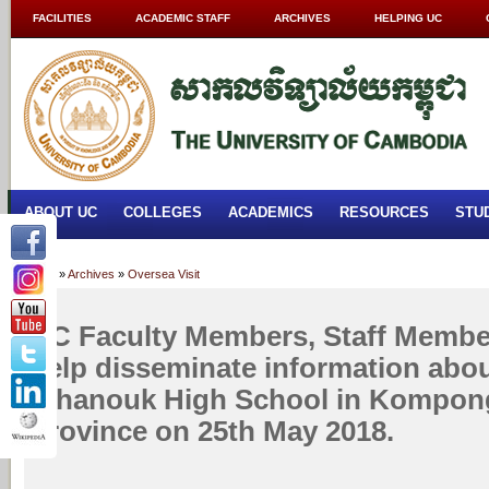
FACILITIES
ACADEMIC STAFF
ARCHIVES
HELPING UC
ABOUT UC
COLLEGES
ACADEMICS
RESOURCES
STU
Home
»
Archives
»
Oversea Visit
UC Faculty Members, Staff Membe
help disseminate information abo
Sihanouk High School in Kompo
Province on 25th May 2018.