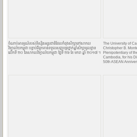
ចំណាប់អារម្មណ៍របស់និស្សិតអន្តរជាតិដែលកំពុងសិក្សានៅសាកល
The University of 
វិទ្យាល័យកម្ពុជា បន្ទាប់ពីពួកគាត់ទទួលសញ្ញបត្រថ្នាក់ឆ្នាំសិក្សាមូលដ្ឋាន
Christopher B. Mont
លើកទី ២០ នៃសាកលវិទ្យាល័យកម្ពុជា ថ្ងៃទី ២៦ ខែ មករា ឆ្នាំ ២០១៧ ។
Plenipotentiary of th
Cambodia, for his Di
50th ASEAN Anniver