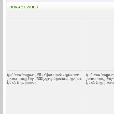
OUR ACTIVITIES
វគ្គអប់រំតាមរបៀបអន្តរសកម្មស្តីពី «សិទិ្ធរបស់បុគ្គលដែលត្រូវបានចោទ
វគ្គអប់រំតាមរបៀបអន្តរសកម្
ប្រកាន់តាមបទបញ្ញាតិ្តនៃក្រមនីតិវិធីព្រហ្មទណ្ឌនៃព្រះរាជាណាចក្រកម្ពុជា»
ប្រកាន់តាមបទបញ្ញាតិ្តនៃក្
ថ្ងៃទី ០៦ ខែកុម្ភៈ ឆ្នាំ២០១៧
ថ្ងៃទី ០៦ ខែកុម្ភៈ ឆ្នាំ២០