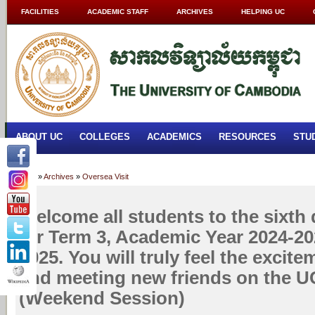
FACILITIES
ACADEMIC STAFF
ARCHIVES
HELPING UC
ABOUT UC
COLLEGES
ACADEMICS
RESOURCES
STU
Home
»
Archives
»
Oversea Visit
Welcome all students to the sixth 
for Term 3, Academic Year 2024-202
2025. You will truly feel the excite
and meeting new friends on the 
(Weekend Session)