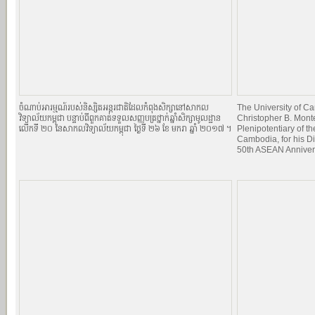
ចំណាប់អារម្មណ៍របស់និស្សិតអន្តរជាតិដែលកំពុងសិក្សានៅសាកល
The University of 
វិទ្យាល័យកម្ពុជា បន្ទាប់ពីពួកគាត់ទទួលសញ្ញបត្រថ្នាក់ឆ្នាំសិក្សាមូលដ្ឋាន
Christopher B. Mont
លើកទី ២០ នៃសាកលវិទ្យាល័យកម្ពុជា ថ្ងៃទី ២៦ ខែ មករា ឆ្នាំ ២០១៧ ។
Plenipotentiary of th
Cambodia, for his Di
50th ASEAN Anniver