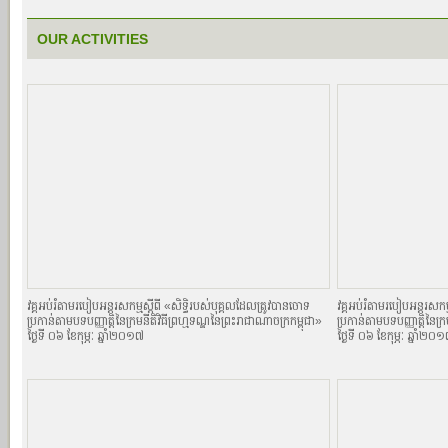
OUR ACTIVITIES
វគ្គអប់រំតាមរបៀបអន្តរសកម្មស្តីពី «សិទិ្ធរបស់បុគ្គលដែលត្រូវបានចោទ
វគ្គអប់រំតាមរបៀបអន្តរសកម្
ប្រកាន់តាមបទបញ្ញាតិ្តនៃក្រមនីតិវិធីព្រហ្មទណ្ឌនៃព្រះរាជាណាចក្រកម្ពុជា»
ប្រកាន់តាមបទបញ្ញាតិ្តនៃក្
ថ្ងៃទី ០៦ ខែកុម្ភៈ ឆ្នាំ២០១៧
ថ្ងៃទី ០៦ ខែកុម្ភៈ ឆ្នាំ២០