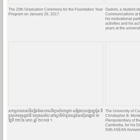
The 20th Graduation Ceremony for the Foundation Year
Oudom, a student st
Program on January 26, 2017.
Communications at t
his motivational par
activities and his a
years at the universit
សកម្មភាពរបស់និស្សិតនៃសាកលវិទ្យាល័យកម្ពុជា សម្ដែងការបង្ហាញម៉ូត ពី
The University of 
ប្រភេទមនុស្សជាតិ ៦យុគសម័យ នៅស្ថានីយ៍ទូរទស្សន៍អាស៊ីអាគ្នេយ៍ នា
Christopher B. Mont
ថ្ងៃទី ២២ ខែ មករា ឆ្នាំ ២០១៧ ។
Plenipotentiary of th
Cambodia, for his Di
50th ASEAN Anniver