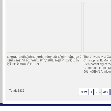
សកម្មភាពរបស់និស្សិតនៃសាកលវិទ្យាល័យកម្ពុជា សម្ដែងការបង្ហាញម៉ូត ពី
The University of 
ប្រភេទមនុស្សជាតិ ៦យុគសម័យ នៅស្ថានីយ៍ទូរទស្សន៍អាស៊ីអាគ្នេយ៍ នា
Christopher B. Mont
ថ្ងៃទី ២២ ខែ មករា ឆ្នាំ ២០១៧ ។
Plenipotentiary of th
Cambodia, for his Di
50th ASEAN Anniver
Total: 2832
prev
1
2
...
350