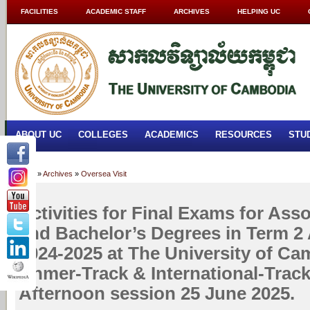
FACILITIES
ACADEMIC STAFF
ARCHIVES
HELPING UC
ABOUT UC
COLLEGES
ACADEMICS
RESOURCES
STU
Home
»
Archives
»
Oversea Visit
Activities for Final Exams for Ass
and Bachelor’s Degrees in Term 2
2024-2025 at The University of Ca
Khmer-Track & International-Trac
Afternoon session 25 June 2025.