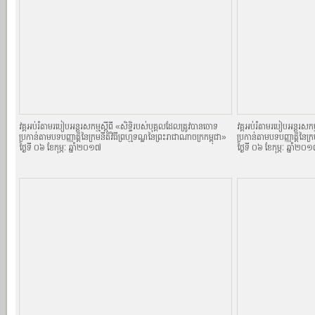
វគ្គអប់រំតាមរបៀបអន្តរសកម្មស្តីពី «សិទិ្ធរបស់បុគ្គលដែលត្រូវបានចោទ
វគ្គអប់រំតាមរបៀបអន្តរសកម្
ប្រកាន់តាមបទបញ្ញាតិ្តនៃក្រមនីតិវិធីព្រហ្មទណ្ឌនៃព្រះរាជាណាចក្រកម្ពុជា»
ប្រកាន់តាមបទបញ្ញាតិ្តនៃក្
ថ្ងៃទី ០៦ ខែកុម្ភៈ ឆ្នាំ២០១៧
ថ្ងៃទី ០៦ ខែកុម្ភៈ ឆ្នាំ២០