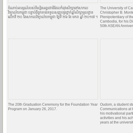
ចំណាប់អារម្មណ៍របស់និស្សិតអន្តរជាតិដែលកំពុងសិក្សានៅសាកល
The University of 
វិទ្យាល័យកម្ពុជា បន្ទាប់ពីពួកគាត់ទទួលសញ្ញបត្រថ្នាក់ឆ្នាំសិក្សាមូលដ្ឋាន
Christopher B. Mont
លើកទី ២០ នៃសាកលវិទ្យាល័យកម្ពុជា ថ្ងៃទី ២៦ ខែ មករា ឆ្នាំ ២០១៧ ។
Plenipotentiary of th
Cambodia, for his Di
50th ASEAN Anniver
The 20th Graduation Ceremony for the Foundation Year
Oudom, a student st
Program on January 26, 2017.
Communications at t
his motivational par
activities and his a
years at the universit