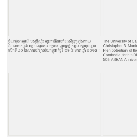
ចំណាប់អារម្មណ៍របស់និស្សិតអន្តរជាតិដែលកំពុងសិក្សានៅសាកល
The University of 
វិទ្យាល័យកម្ពុជា បន្ទាប់ពីពួកគាត់ទទួលសញ្ញបត្រថ្នាក់ឆ្នាំសិក្សាមូលដ្ឋាន
Christopher B. Mont
លើកទី ២០ នៃសាកលវិទ្យាល័យកម្ពុជា ថ្ងៃទី ២៦ ខែ មករា ឆ្នាំ ២០១៧ ។
Plenipotentiary of th
Cambodia, for his Di
50th ASEAN Anniver