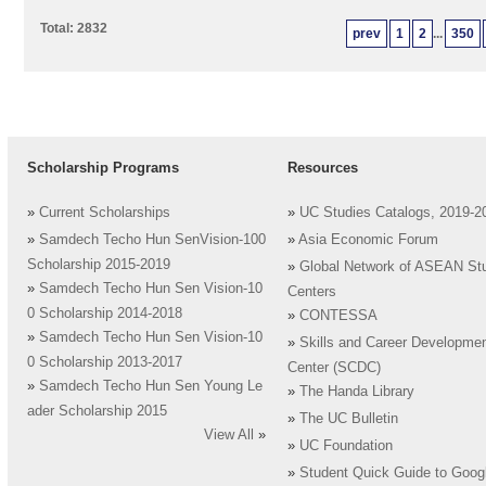
Total: 2832
prev
1
2
...
350
Scholarship Programs
Resources
»
Current Scholarships
»
UC Studies Catalogs, 2019-2
»
Samdech Techo Hun SenVision-100
»
Asia Economic Forum
Scholarship 2015-2019
»
Global Network of ASEAN St
»
Samdech Techo Hun Sen Vision-10
Centers
0 Scholarship 2014-2018
»
CONTESSA
»
Samdech Techo Hun Sen Vision-10
»
Skills and Career Developme
0 Scholarship 2013-2017
Center (SCDC)
»
Samdech Techo Hun Sen Young Le
»
The Handa Library
ader Scholarship 2015
»
The UC Bulletin
View All
»
»
UC Foundation
»
Student Quick Guide to Goog