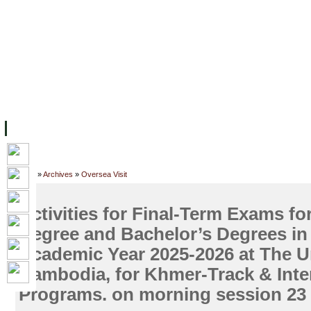
FACILITIES
ACADEMIC STAFF
ARCHIVES
HELPING UC
ABOUT UC
COLLEGES
ACADEMICS
RESOURCES
STU
Home
»
Archives
»
Oversea Visit
Activities for Final-Term Exams fo
Degree and Bachelor’s Degrees in
Academic Year 2025-2026 at The Un
Cambodia, for Khmer-Track & Inte
Programs. on morning session 23 