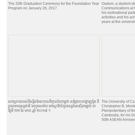
The 20th Graduation Ceremony for the Foundation Year
Oudom, a student st
Program on January 26, 2017.
Communications at t
his motivational par
activities and his a
years at the universit
សកម្មភាពរបស់និស្សិតនៃសាកលវិទ្យាល័យកម្ពុជា សម្ដែងការបង្ហាញម៉ូត ពី
The University of 
ប្រភេទមនុស្សជាតិ ៦យុគសម័យ នៅស្ថានីយ៍ទូរទស្សន៍អាស៊ីអាគ្នេយ៍ នា
Christopher B. Mont
ថ្ងៃទី ២២ ខែ មករា ឆ្នាំ ២០១៧ ។
Plenipotentiary of th
Cambodia, for his Di
50th ASEAN Anniver